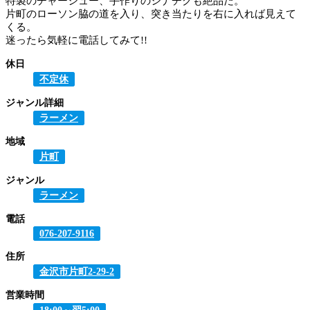
特製のチャーシュー、手作りのシナチクも絶品だ。
片町のローソン脇の道を入り、突き当たりを右に入れば見えて
くる。
迷ったら気軽に電話してみて!!
休日
不定休
ジャンル詳細
ラーメン
地域
片町
ジャンル
ラーメン
電話
076-207-9116
住所
金沢市片町2-29-2
営業時間