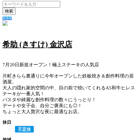
検索
居酒屋
希助 (きすけ) 金沢店
7月20日新規オープン！極上ステーキの人気店
片町きらら裏通りに今年オープンした鉄板焼き＆創作料理の居
酒屋。
大人の隠れ家的空間の中、目の前で焼いてくれるA5和牛ヒレス
テーキが一番人気！
パスタや綺麗な創作料理の数々にうっとり！
デートや女子会、自分ご褒美にも◎！
ちょっと大人贅沢な夜に最適なお店。
休日
不定休
地域