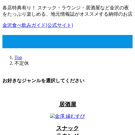
コ
ナ
各店特典有り！ スナック・ラウンジ・居酒屋など金沢の夜
ン
ビ
をたっぷり楽しめる、地元情報誌がオススメする納得のお店
テ
ゲ
金沢食べ飲みガイド[公式サイト]
ン
ー
ツ
シ
不定休
へ
ョ
ス
ン
キ
に
Top
ッ
移
不定休
プ
動
お好きなジャンルを選択してください
居酒屋
スナック