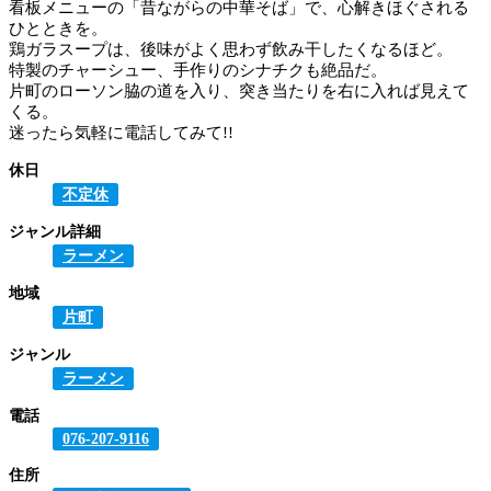
看板メニューの「昔ながらの中華そば」で、心解きほぐされる
ひとときを。
鶏ガラスープは、後味がよく思わず飲み干したくなるほど。
特製のチャーシュー、手作りのシナチクも絶品だ。
片町のローソン脇の道を入り、突き当たりを右に入れば見えて
くる。
迷ったら気軽に電話してみて!!
休日
不定休
ジャンル詳細
ラーメン
地域
片町
ジャンル
ラーメン
電話
076-207-9116
住所