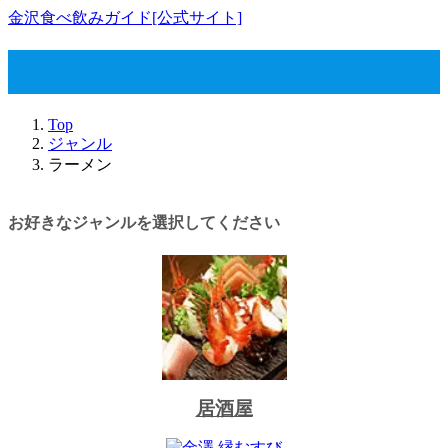
コ
ナ
金沢食べ飲みガイド[公式サイト]
ン
ビ
テ
ゲ
ラーメン
ン
ー
ツ
シ
へ
ョ
Top
ス
ン
ジャンル
キ
に
ラーメン
ッ
移
プ
動
お好きなジャンルを選択してください
居酒屋