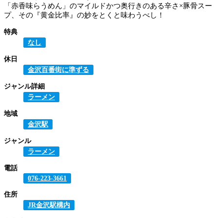
「赤香味らうめん」のマイルドかつ奥行きのある辛さ×豚骨スー
プ、その『黄金比率』の妙をとくと味わうべし！
特典
なし
休日
金沢百番街に準ずる
ジャンル詳細
ラーメン
地域
金沢駅
ジャンル
ラーメン
電話
076-223-3661
住所
JR金沢駅構内