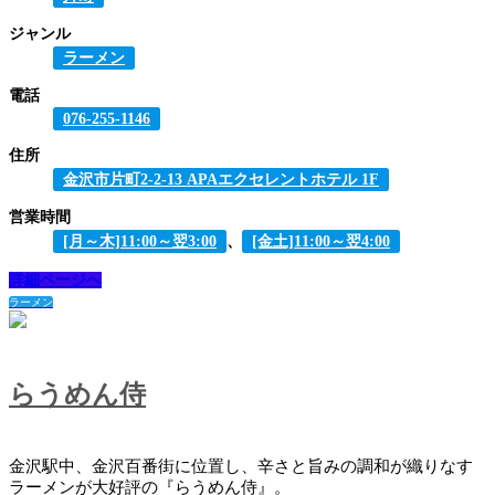
ジャンル
ラーメン
電話
076-255-1146
住所
金沢市片町2-2-13 APAエクセレントホテル 1F
営業時間
[月～木]11:00～翌3:00
、
[金土]11:00～翌4:00
詳細ページへ
ラーメン
らうめん侍
金沢駅中、金沢百番街に位置し、辛さと旨みの調和が織りなす
ラーメンが大好評の『らうめん侍』。