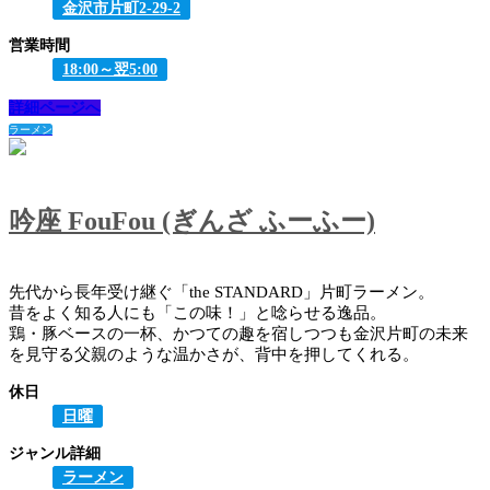
金沢市片町2-29-2
営業時間
18:00～翌5:00
詳細ページへ
ラーメン
吟座 FouFou (ぎんざ ふーふー)
先代から長年受け継ぐ「the STANDARD」片町ラーメン。
昔をよく知る人にも「この味！」と唸らせる逸品。
鶏・豚ベースの一杯、かつての趣を宿しつつも金沢片町の未来
を見守る父親のような温かさが、背中を押してくれる。
休日
日曜
ジャンル詳細
ラーメン