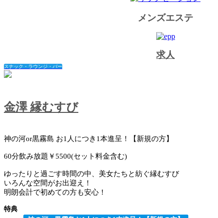
メンズエステ
求人
スナック・ラウンジ・バー
金澤 縁むすび
神の河or黒霧島 お1人につき1本進呈！【新規の方】
60分飲み放題￥5500(セット料金含む)
ゆったりと過ごす時間の中、美女たちと紡ぐ縁むすび
いろんな空間がお出迎え！
明朗会計で初めての方も安心！
特典