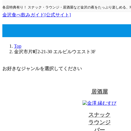
コ
ナ
各店特典有り！ スナック・ラウンジ・居酒屋など金沢の夜をたっぷり楽しめる、
ン
ビ
金沢食べ飲みガイド[公式サイト]
テ
ゲ
ン
ー
ツ
シ
金沢市片町2-21-30 エルビル
へ
ョ
ス
ン
キ
に
Top
金沢市片町2-21-30 エルビルウエスト3F
ッ
移
プ
動
お好きなジャンルを選択してください
居酒屋
スナック
ラウンジ
バー