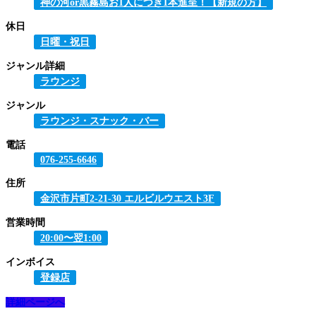
神の河or黒霧島お1人につき1本進呈！【新規の方】
休日
日曜・祝日
ジャンル詳細
ラウンジ
ジャンル
ラウンジ・スナック・バー
電話
076-255-6646
住所
金沢市片町2-21-30 エルビルウエスト3F
営業時間
20:00〜翌1:00
インボイス
登録店
詳細ページへ